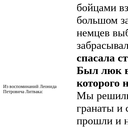
бойцами вз
большом з
немцев выб
забрасыва
спасала с
Был люк в
которого 
Из воспоминаний Леонида
Петровича Литвака:
Мы решили
гранаты и 
прошли и 