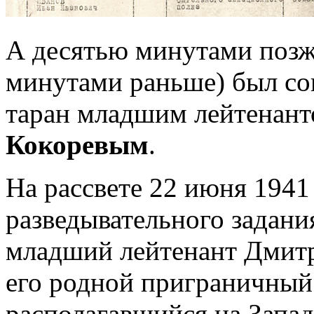
А десятью минутами позж
минутами раньше) был с
таран младшим лейтенан
Кокоревым
.
На рассвете 22 июня 1941 
разведывательного задани
младший лейтенант Дмитр
его родной приграничный
располагавшийся на Запад