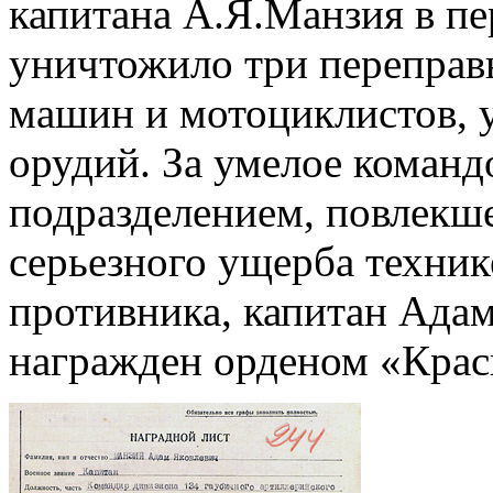
капитана А.Я.Манзия в п
уничтожило три переправ
машин и мотоциклистов, 
орудий. За умелое коман
подразделением, повлекше
серьезного ущерба техник
противника, капитан Ада
награжден орденом «Красн