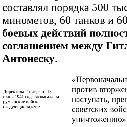
составлял порядка 500 тыс
минометов, 60 танков и 6
боевых действий полнос
соглашением между Гит
Антонеску
.
«Первоначальн
против вторже
Директива Гитлера от 18
июня 1941 года возлагала на
наступать, пре
румынские войска
следующие задачи:
советских войс
уничтожению»