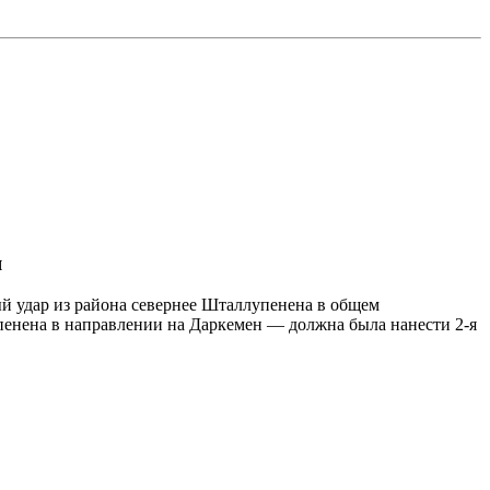
я
ный удар из района севернее Шталлупенена в общем
пенена в направлении на Даркемен — должна была нанести 2-я