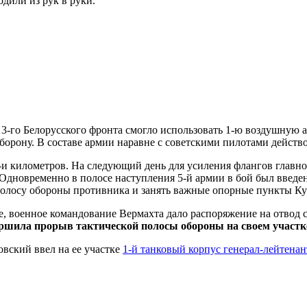
дили из рук в руки.
е 3-го Белорусского фронта смогло использовать 1-ю воздушну
оборону. В составе армии наравне с советскими пилотами дейс
-и километров. На следующий день для усиления флангов главно
 Одновременно в полосе наступления 5-й армии в бой был введен
полосу обороны противника и занять важные опорные пункты Ку
ие, военное командование Вермахта дало распоряжение на отвод 
ершила прорыв тактической полосы обороны на своем участк
ховский ввел на ее участке
1-й танковый корпус генерал-лейтенан