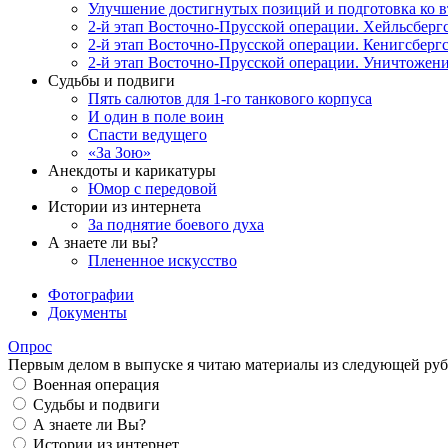
Улучшение достигнутых позиций и подготовка ко 
2-й этап Восточно-Прусской операции. Хейльсберг
2-й этап Восточно-Прусской операции. Кенигсбергс
2-й этап Восточно-Прусской операции. Уничтожен
Судьбы и подвиги
Пять салютов для 1-го танкового корпуса
И один в поле воин
Спасти ведущего
«За Зою»
Анекдоты и карикатуры
Юмор с передовой
Истории из интернета
За поднятие боевого духа
А знаете ли вы?
Плененное искусство
Фотографии
Документы
Опрос
Первым делом в выпуске я читаю материалы из следующей руб
Военная операция
Судьбы и подвиги
А знаете ли Вы?
Истории из интернет