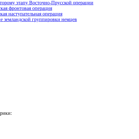
второму этапу Восточно-Прусской операции
ская фронтовая операция
кая наступательная операция
ие земландской группировки немцев
рики: