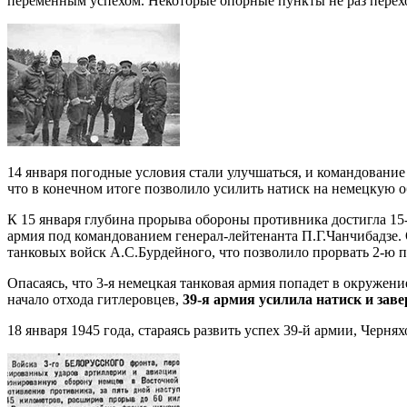
переменным успехом. Некоторые опорные пункты не раз перехо
14 января погодные условия стали улучшаться, и командовани
что в конечном итоге позволило усилить натиск на немецкую 
К 15 января глубина прорыва обороны противника достигла 15
армия под командованием генерал-лейтенанта П.Г.Чанчибадзе.
танковых войск А.С.Бурдейного, что позволило прорвать 2-ю 
Опасаясь, что 3-я немецкая танковая армия попадет в окружен
начало отхода гитлеровцев,
39-я армия усилила натиск и зав
18 января 1945 года, стараясь развить успех 39-й армии, Черня