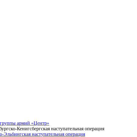
 группы армий «Центр»
ургско-Кенигсбергская наступательная операция
о-Эльбингская наступательная операция