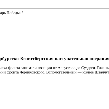
дарь Победы»?
рбургско-Кенигсбергская наступательная операци
 войска фронта занимали позиции от Августово до Сударги. Глав
 армии фронта Черняховского. Вспомогательный — южнее Шталлу