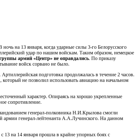
ночь на 13 января, когда ударные силы 3-го Белорусского
ллерийский удар по нашим войскам. Таким образом, немецкое
группы армий «Центр» не оправдались
. По приказу
тывание войск сорвано не было.
. Артиллерийская подготовка продолжалась в течение 2 часов.
н, который не позволил использовать авиацию на начальном
жесточенный характер. Опираясь на хорошо укрепленные
ное сопротивление.
омандованием генерал-полковника Н.И.Крылова смогли
-й армии генерал-лейтенанта А.А.Лучинского. На данном
ь с 13 на 14 января прошла в крайне упорных боях с