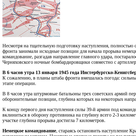
Несмотря на тщательную подготовку наступления, полностью ск
фронта занимали исходные позиции для начала прорыва немец
командование, разгадав направление главного удара, постарал
Черняховского ночные бомбардировщики совместно с артиллер
В 6 часов утра 13 января 1945 года Инстербургско-Кенигсбе
К сожалению, в планы штаба фронта вмешалась погода: сильны
этапе операции.
В 8 часов утра штурмовые батальоны трех советских армий пе
оборонительные позиции, глубина которых на некоторых направ
К концу первого дня наступления силы 39-й армии под коман
вклиниться в оборону противника на глубину всего 2-3 киломе
участке глубина прорыва достигла 7 километров.
Немецкое командование
, стараясь остановить наступление К