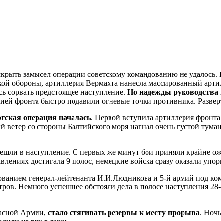
рыть замысел операции советскому командованию не удалось. В 
кой обороны, артиллерия Вермахта нанесла массированный арти
ось сорвать предстоящее наступление.
Но надежды руководства 
ией фронта быстро подавили огневые точки противника. Развер
ргская операция началась
. Первой вступила артиллерия фронта
й ветер со стороны Балтийского моря нагнал очень густой тума
решли в наступление. С первых же минут бои приняли крайне о
лениях достигала 9 полос, немецкие войска сразу оказали упор
дованием генерал-лейтенанта И.И.Людникова и 5-й армий под к
тров. Немного успешнее обстояли дела в полосе наступления 28
расной Армии,
стало стягивать резервы к месту прорыва
. Ноч