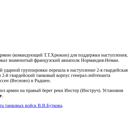
ю армию (командующий Т.Т.Хрюкин) для поддержки наступления,
твовал знаменитый французский авиаполк Нормандия-Неман.
й ударной группировки перешла в наступление 2-я гвардейская
 2-й гвардейский танковый корпус генерал-лейтенанта
ссен (Весново) и Радшен.
сил армии на правый берег реки Инстер (Инструч). Установив
е
.
та танковых войск В.В.Буткова
.