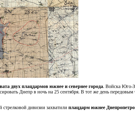
хвата двух плацдармов
южнее и севернее города
. Войска Юго-З
ировать Днепр в ночь на 25 сентября. В тот же день передовым
й стрелковой дивизии захватили
плацдарм южнее Днепропетров