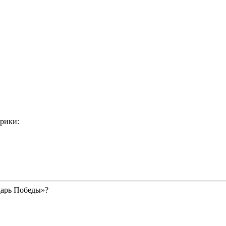
рики:
дарь Победы»?