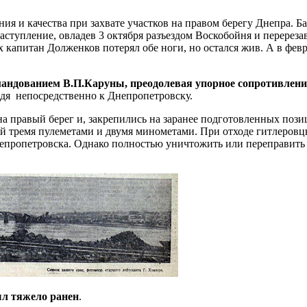
 и качества при захвате участков на правом берегу Днепра. Ба
наступление, овладев 3 октября разъездом Воскобойня и перере
апитан Долженков потерял обе ноги, но остался жив. А в февра
мандованием В.П.Каруны, преодолевая упорное сопротивлени
йдя непосредственно к Днепропетровску.
 правый берег и, закрепились на заранее подготовленных позиц
й тремя пулеметами и двумя минометами. При отходе гитлеровц
непропетровска. Однако полностью уничтожить или переправить
л тяжело ранен
.