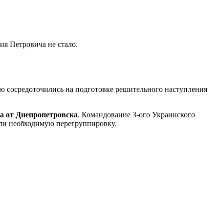
я Петровича не стало.
ью сосредоточились на подготовке решительного наступления
а от Днепропетровска
. Командование 3-ого Украинского
ели необходимую перегруппировку.