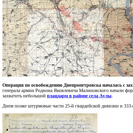
Операция по освобождению Днепропетровска началась с за
генерала армии Родиона Яковлевича Малиновского начали форс
захватить небольшой
плацдарм в районе села Аулы
.
Днем позже штурмовые части 25-й гвардейской дивизии и 333-