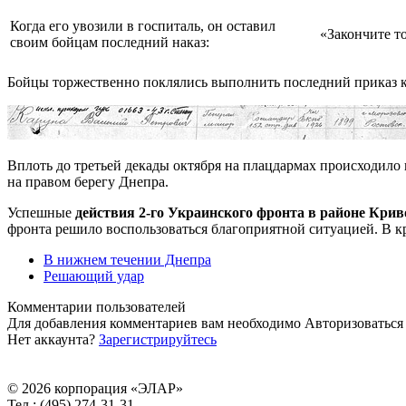
Когда его увозили в госпиталь, он оставил
«Закончите то
своим бойцам последний наказ:
Бойцы торжественно поклялись выполнить последний приказ к
Вплоть до третьей декады октября на плацдармах происходило
на правом берегу Днепра.
Успешные
действия 2-го Украинского фронта в районе Кри
фронта решило воспользоваться благоприятной ситуацией. В к
В нижнем течении Днепра
Решающий удар
Комментарии пользователей
Для добавления комментариев вам необходимо
Авторизоваться
Нет аккаунта?
Зарегистрируйтесь
© 2026 корпорация «ЭЛАР»
Тел.: (495) 274-31-31