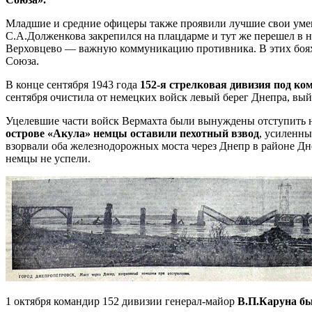
Младшие и средние офицеры также проявили лучшие свои умения
С.А.Долженкова закрепился на плацдарме и тут же перешел в 
Верховцево — важную коммуникацию противника. В этих боях к
Союза.
В конце сентября 1943 года
152-я стрелковая дивизия под ко
сентября очистила от немецких войск левый берег Днепра, вы
Уцелевшие части войск Вермахта были вынуждены отступить на
острове «Акула» немцы оставили пехотный взвод
, усиленны
взорвали оба железнодорожных моста через Днепр в районе Д
немцы не успели.
1 октября командир 152 дивизии генерал-майор
В.П.Каруна бы