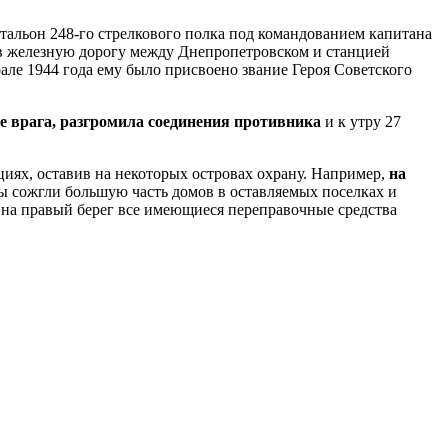
тальон 248-го стрелкового полка под командованием капитана
зав железную дорогу между Днепропетровском и станцией
ле 1944 года ему было присвоено звание Героя Советского
е врага, разгромила соединения противника
и к утру 27
иях, оставив на некоторых островах охрану. Например,
на
ы сожгли большую часть домов в оставляемых поселках и
 на правый берег все имеющиеся переправочные средства