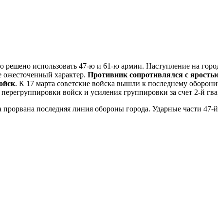
решено использовать 47-ю и 61-ю армии. Наступление на город
е ожесточенный характер.
Противник сопротивлялся с яростью
ойск
. К 17 марта советские войска вышли к последнему обор
 перегруппировки войск и усиления группировки за счет 2-й гв
 прорвана последняя линия обороны города. Ударные части 47-й