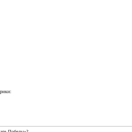
рики:
дарь Победы»?