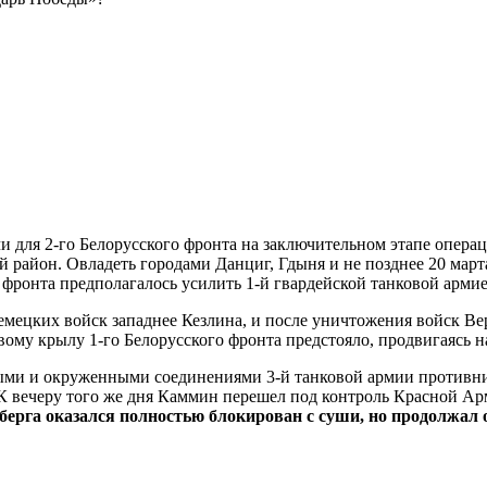
чи для 2-го Белорусского фронта на заключительном этапе опера
район. Овладеть городами Данциг, Гдыня и не позднее 20 март
фронта предполагалось усилить 1-й гвардейской танковой армие
ецких войск западнее Кезлина, и после уничтожения войск Верм
му крылу 1-го Белорусского фронта предстояло, продвигаясь на
нными и окруженными соединениями 3-й танковой армии противни
 К вечеру того же дня Каммин перешел под контроль Красной А
берга оказался полностью блокирован с суши, но продолжал