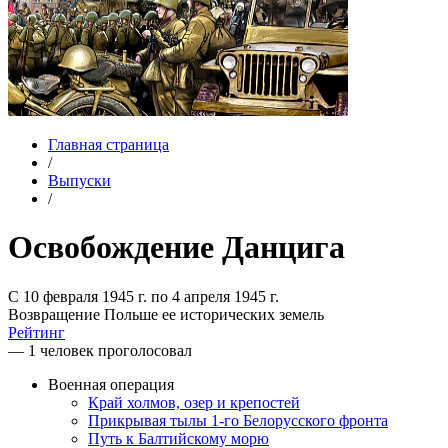
Главная страница
/
Выпуски
/
Освобождение Данцига
С 10 февраля 1945 г. по 4 апреля 1945 г.
Возвращение Польше ее исторических земель
Рейтинг
— 1 человек проголосовал
Военная операция
Край холмов, озер и крепостей
Прикрывая тылы 1-го Белорусского фронта
Путь к Балтийскому морю