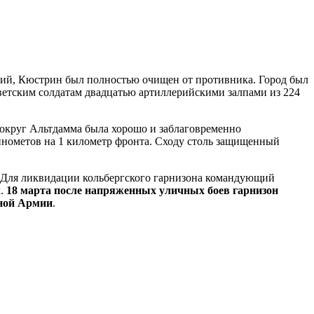
ний, Кюстрин был полностью очищен от противника. Город был
етским солдатам двадцатью артиллерийскими залпами из 224
вокруг Альтдамма была хорошо и заблаговременно
минометов на 1 километр фронта. Сходу столь защищенный
м. Для ликвидации кольбергского гарнизона командующий
к.
18 марта после напряженных уличных боев гарнизон
сной Армии
.