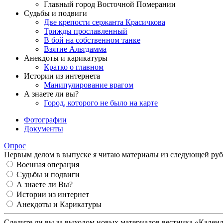
Главный город Восточной Померании
Судьбы и подвиги
Две крепости сержанта Красичкова
Трижды прославленный
В бой на собственном танке
Взятие Альтдамма
Анекдоты и карикатуры
Кратко о главном
Истории из интернета
Манипулирование врагом
А знаете ли вы?
Город, которого не было на карте
Фотографии
Документы
Опрос
Первым делом в выпуске я читаю материалы из следующей руб
Военная операция
Судьбы и подвиги
А знаете ли Вы?
Истории из интернет
Анекдоты и Карикатуры
Следите ли вы за выходом новых материалов вестника «Кален