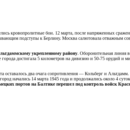
велись кровопролитные бои. 12 марта, после напряженных сраже
ывающим подступы к Берлину. Москва салютовала отважным сов
Альтдаммскому укрепленному району
. Оборонительная линия 
е города достигала 5 километров на дивизию и 50-75 орудий и 
онта оставалось два очага сопротивления — Кольберг и Альтдам
ород начались 14 марта 1945 года и продолжались около 4 суто
емецких портов на Балтике перешел под контроль войск Кра