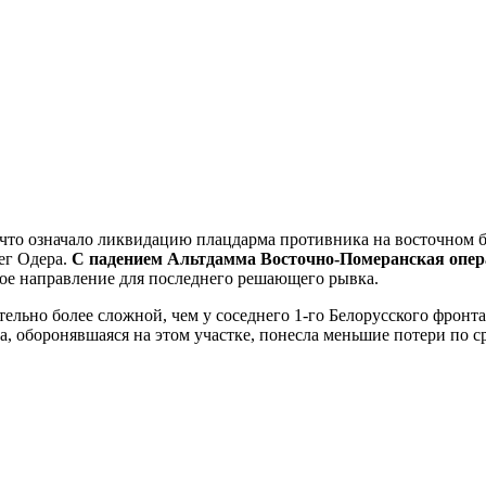
д, что означало ликвидацию плацдарма противника на восточном 
ег Одера.
С падением Альтдамма Восточно-Померанская опера
кое направление для последнего решающего рывка.
тельно более сложной, чем у соседнего 1-го Белорусского фронт
а, оборонявшаяся на этом участке, понесла меньшие потери по с