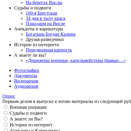
На берегах Вислы
Судьбы и подвиги
160-я Брестская
34 дня в тылу врага
Плацдарм на Висле
Анекдоты и карикатуры
Богатырь Богдан Калина
Друзья-разведчики
Истории из интернета
Передвижная крепость
А знаете ли вы?
«Дирижеры военные, капельмейстеры бравые…»
Фотографии
Документы
Видеоархив
Аудиоархив
Опрос
Первым делом в выпуске я читаю материалы из следующей руб
Военная операция
Судьбы и подвиги
А знаете ли Вы?
Истории из интернет
Анекдоты и Карикатуры