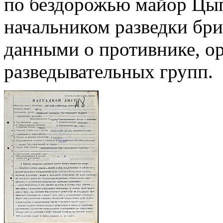
по бездорожью майор Цы
начальником разведки бри
данными о противнике, о
разведывательных групп.