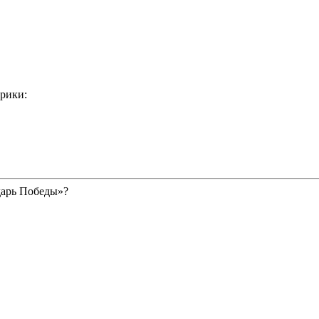
рики:
дарь Победы»?