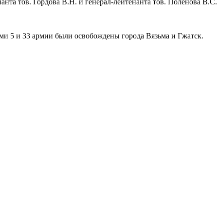
нанта тов. Гордова В.Н. и генерал-лейтенанта тов. Поленова В.С
ми 5 и 33 армии были освобождены города Вязьма и Гжатск.