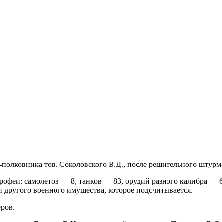
л-полковника тов. Соколовского В.Д., после решительного шту
феи: самолетов — 8, танков — 83, орудий разного калибра — 6
и другого военного имущества, которое подсчитывается.
еров.