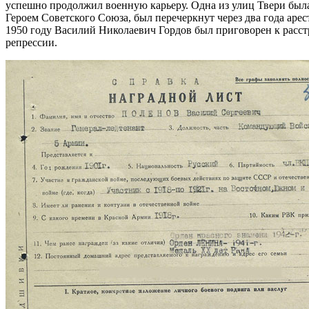
успешно продолжил военную карьеру. Одна из улиц Твери была 
Героем Советского Союза, был перечеркнут через два года ар
1950 году Василий Николаевич Гордов был приговорен к расстр
репрессии.