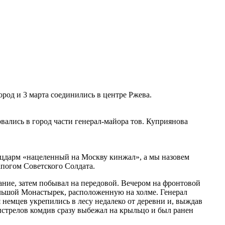
ород и 3 марта соединились в центре Ржева.
вались в город части генерал-майора тов. Куприянова
лацдарм «нацеленный на Москву кинжал», а мы назовем
погом Советского Солдата.
ание, затем побывал на передовой. Вечером на фронтовой
ольшой Монастырек, расположенную на холме. Генерал
 немцев укрепились в лесу недалеко от деревни и, выждав
ыстрелов комдив сразу выбежал на крыльцо и был ранен