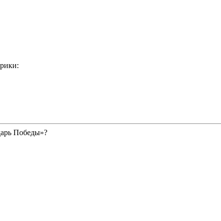
рики:
дарь Победы»?