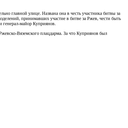
ельно главной улице. Названа она в честь участника битвы за
делений, принимавших участие в битве за Ржев, чести быть
ии генерал-майор Куприянов.
Ржевско-Вяземского плацдарма. За что Куприянов был