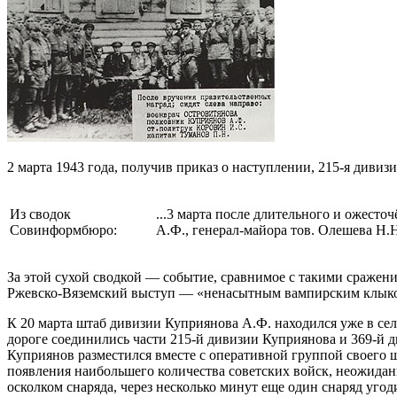
2 марта 1943 года, получив приказ о наступлении, 215-я дивиз
Из сводок
...3 марта после длительного и ожест
Совинформбюро:
А.Ф., генерал-майора тов. Олешева Н.Н
За этой сухой сводкой — событие, сравнимое с такими сражен
Ржевско-Вяземский выступ — «ненасытным вампирским клыком
К 20 марта штаб дивизии Куприянова А.Ф. находился уже в се
дороге соединились части 215-й дивизии Куприянова и 369-й 
Куприянов разместился вместе с оперативной группой своего ш
появления наибольшего количества советских войск, неожидан
осколком снаряда, через несколько минут еще один снаряд угод