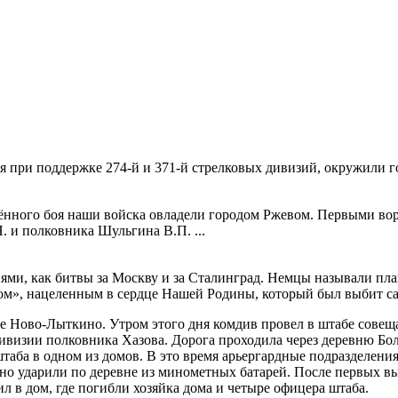
ия при поддержке 274-й и 371-й стрелковых дивизий, окружили г
очённого боя наши войска овладели городом Ржевом. Первыми вор
. и полковника Шульгина В.П. ...
иями, как битвы за Москву и за Сталинград. Немцы называли п
», нацеленным в сердце Нашей Родины, который был выбит са
ле Ново-Лыткино. Утром этого дня комдив провел в штабе совещ
дивизии полковника Хазова. Дорога проходила через деревню Б
таба в одном из домов. В это время арьергардные подразделения
но ударили по деревне из минометных батарей. После первых в
ил в дом, где погибли хозяйка дома и четыре офицера штаба.