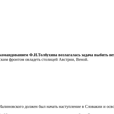
 командованием Ф.И.Толбухина возлагалась задача выбить не
нским фронтом овладеть столицей Австрии, Веной.
Малиновского должен был начать наступление в Словакии и осво