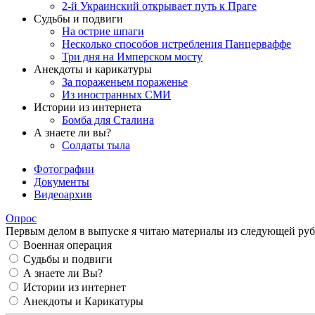
2-й Украинский открывает путь к Праге
Судьбы и подвиги
На острие шпаги
Несколько способов истребления Панцерваффе
Три дня на Имперском мосту
Анекдоты и карикатуры
За пораженьем пораженье
Из иностранных СМИ
Истории из интернета
Бомба для Сталина
А знаете ли вы?
Солдаты тыла
Фотографии
Документы
Видеоархив
Опрос
Первым делом в выпуске я читаю материалы из следующей руб
Военная операция
Судьбы и подвиги
А знаете ли Вы?
Истории из интернет
Анекдоты и Карикатуры