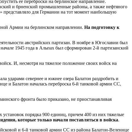
пустить ее переброски на берлинское направление.
авский и брненский промышленные районы, а также нефтяного
а» представляло для Германии на тот момент наибольшую
сной Армии на берлинском направлении.
На подготовку к
еятельности австрийских партизан. В ноябре в Югославии был
 начале 1945 года в Альпах был сформирован 2-й партизанский
ойск. И, несмотря на тяжелое положение своих войск на
ала ударами севернее и южнее озера Балатон раздробить и
нце и Балатон началась переброска 6-й танковой армии СС,
раинского фронта было приказано, не приостанавливая
х установок порядка 900 единиц, причем 400 из них тяжелые
дения, которые только начали поставляться в войска
.
ойсковой и 6-й танковой армии СС из района Балатон-Веленнце