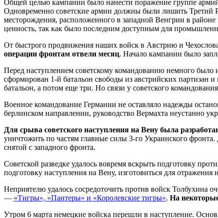
Общей целью кампании было нанести поражение группе армий 
Одновременно советские армии должны были лишить Третий Ре
месторождения, расположенного в западной Венгрии в районе
ценность, так как было последним доступным для промышленн
От быстрого продвижения наших войск в Австрию и Чехослов
операции фронтам отвели месяц
. Начало кампании было запл
Перед наступлением советскому командованию немного было из
сформирован 1-й батальон свободы из австрийских партизан и 
батальон, а потом еще три. Но связи у советского командования
Военное командование Германии не оставляло надежды останов
берлинском направлении, руководство Вермахта неустанно ук
Для срыва советского наступления на Вену была разработа
уничтожить по частям главные силы 3-го Украинского фронта.
снятой с западного фронта.
Советской разведке удалось вовремя вскрыть подготовку прот
подготовку наступления на Вену, изготовиться для отражения 
Неприятелю удалось сосредоточить против войск Толбухина оч
—
«Тигры», «Пантеры» и «Королевские тигры»
.
На некоторые
Утром 6 марта немецкие войска перешли в наступление. Основ