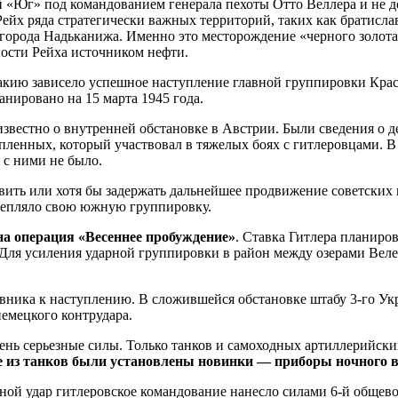
«Юг» под командованием генерала пехоты Отто Веллера и не до
йх ряда стратегически важных территорий, таких как братисл
 города Надьканижа. Именно это месторождение «черного золот
ости Рейха источником нефти.
акию зависело успешное наступление главной группировки Кра
анировано на 15 марта 1945 года.
вестно о внутренней обстановке в Австрии. Были сведения о д
пленных, который участвовал в тяжелых боях с гитлеровцами. В
 с ними не было.
ить или хотя бы задержать дальнейшее продвижение советских в
репляло свою южную группировку.
на операция «Весеннее пробуждение»
. Ставка Гитлера планиров
 Для усиления ударной группировки в район между озерами Веле
ивника к наступлению. В сложившейся обстановке штабу 3-го Ук
немецкого контрудара.
ень серьезные силы. Только танков и самоходных артиллерийски
 из танков были установлены новинки — приборы ночного ви
ной удар гитлеровское командование нанесло силами 6-й общев