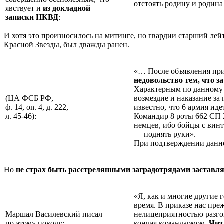
отстоять родину и родина 
явствует и
из докладной
записки НКВД
:
И хотя это произносилось на митинге, но гвардии старший лей
Красной Звезды, был дважды ранен.
«… После объявления п
недовольство тем, что з
Характерным по данному в
(ЦА ФСБ РФ,
возмездие и наказание за
ф. 14, on. 4, д. 222,
известно, что 6 армия иде
л. 45-46):
Командир 8 роты 662 СП 2
немцев, ибо бойцы с винт
— поднять руки».
При подтверждении данно
Но
не страх быть расстрелянными заградотрядами заставля
«Я, как и многие другие 
время. В приказе нас пре
Маршал Василевский писал
нелицеприятностью разго
по этому поводу:
кончая командармом.
Чит