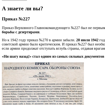
А знаете ли вы?
Приказ №227
Приказ Верховного Главнокомандующего №227 был не первым, 
борьбы с дезертирами
.
Но к 1942 году приказ №270 в армии забыли.
28 июля 1942
го
советской армии было критическим. И приказ №227 был необхо
если армии продолжат отступать вглубь страны, отдавая врага
«Ни шагу назад!» стал одним из самых сильных документов