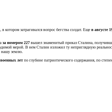
в котором затрагивался вопрос бегства солдат. Еще
в августе 1
да
за номером 227
вышел знаменитый приказ Сталина, получивш
димой мерой. В нем Сталин изложил ту неприглядную реальность
м нашу землю.
 военных лет
по глубине патриотического содержания, по степ