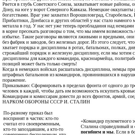
Рвется в глубь Советского Союза, захватывает новые районы, оп
Дону, на юге у ворот Северного Кавказа. Немецкие оккупанты 
богатствами. Враг уже захватил Ворошиловград, Старобельск,
Прибалтики, Донбасса и других областей у нас стало намного 
металла в год. У нас нет уже теперь преобладания над немцами 
в корне пресекать разговоры о том, что мы имеем возможность б
избытке. Такие разговоры являются лживыми и вредными, они ос
без фабрик и заводов, без железных дорог. Из этого следует, ч
хватает порядка и дисциплины в ротах, батальонах, полках, д
строжайший порядок и железную дисциплину, если мы хотим с
дисциплины для каждого командира, красноармейца, политрабо
позиций может быть только смерть!
Когда в немецких войсках расшаталась дисциплина, немцы при
штрафных батальонов из командиров, провинившихся в наруш
поражение.
Приказываю: Сформировать в пределах фронта от одного до тр
человек в каждой, чтобы дать им возможность искупить кровь
Командирам и комиссарам довести до всех фронтов, армий, соед
НАРКОМ ОБОРОНЫ СССР И. СТАЛИН
По-разному приказ был
воспринят в частях: кто-то
«Командир пулеметного эс
считал его своевременным,
Сталина справедливый и с
кто-то запоздавшим, а кто-то
погибнем и мы
. Если в 
совершенно бесполезным, что