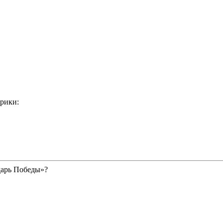
рики:
дарь Победы»?