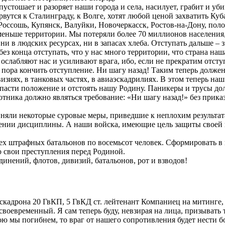
устошает и разоряет наши города и села, насилует, грабит и уби
рвутся к Сталинграду, к Волге, хотят любой ценой захватить К
 Россошь, Купянск, Валуйки, Новочеркасск, Ростов-на-Дону, по
меньше территории. Мы потеряли более 70 миллионов населения,
ни в людских ресурсах, ни в запасах хлеба. Отступать дальше – з
ез конца отступать, что у нас много территории, что страна наша
лабляют нас и усиливают врага, ибо, если не прекратим отступле
то пора кончить отступление. Ни шагу назад! Таким теперь долже
ивизиях, в танковых частях, в авиаэскадрилиях. В этом теперь 
пасти положение и отстоять нашу Родину. Паникеры и трусы до
тника должно являться требование: «Ни шагу назад!» без прик
няли некоторые суровые меры, приведшие к неплохим результата
ении дисциплины. А наши войска, имеющие цель защиты своей 
ех штрафных батальонов по восемьсот человек. Сформировать в 
ю свои преступления перед Родиной.
инений, флотов, дивизий, батальонов, рот и взводов!
кадрона 20 ГвКП, 5 ГвКД ст. лейтенант Компаниец на митинге, 
воевременный. Я сам теперь буду, невзирая на лица, призывать 
бою мы погибнем, то враг от нашего сопротивления будет нести