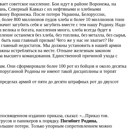
вает советское население. Бои идут в районе Воронежа, на
убань, Северный Кавказ с их нефтяными и хлебными
ловину Воронежа. После потери Украины, Белоруссии,
 более 800 миллионов пудов хлеба и более 10 миллионов тонн
начит загубить себя и загубить вместе с тем нашу Родину. Надо
 велика и богата, населения много, хлеба всегда будет в
ние останемся без хлеба, без топлива, без металла, без сырья,
н быть наш главный призыв! Чего же у нас не хватает? Не
наш главный недостаток. Мы должны установить в нашей армии
лжны истребляться на месте. Отныне железным законом
аза высшего командования. Единственной причиной ухода с
м. Они сформировали более 100 рот из бойцов и около десятка
поруганной Родины не имеют такой дисциплины и терпят
пределах армий от пяти до десяти штрафных рот до двухсот
посвященном изданию приказа, сказал: «...Приказ тов.
трусов и паникеров к порядку.
Погибнет Родина,
 большие потери. Только упорным сопротивлением можно