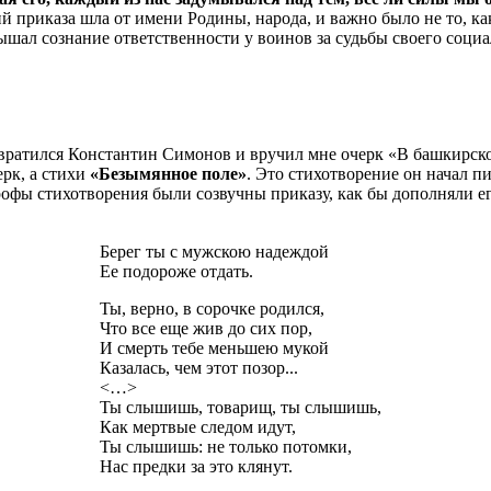
й приказа шла от имени Родины, народа, и важно было не то, ка
овышал сознание ответственности у воинов за судьбы своего соци
вратился Константин Симонов и вручил мне очерк «В башкирской
ерк, а стихи
«Безымянное поле»
. Это стихотворение он начал п
рофы стихотворения были созвучны приказу, как бы дополняли
Берег ты с мужскою надеждой
Ее подороже отдать.
Ты, верно, в сорочке родился,
Что все еще жив до сих пор,
И смерть тебе меньшею мукой
Казалась, чем этот позор...
<…>
Ты слышишь, товарищ, ты слышишь,
Как мертвые следом идут,
Ты слышишь: не только потомки,
Нас предки за это клянут.