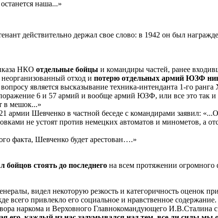
останется наша...»
тенант действительно держал свое слово: в 1942 он был награжд
риказа НКО
отдельные бойцы
и командиры частей, ранее входив
а
неорганизованный отход и
потерю отдельных армий ЮЗФ никт
опросу является высказывание техника-интенданта 1-го ранга Хох
 поражение 6 и 57 армий и вообще армий ЮЗФ, или все это так и
т в мешок...»
1 армии Шевченко в частной беседе с командирами заявил: «...О
овками не устоят против немецких автоматов и минометов, а отс
го факта, Шевченко будет арестован….»
л бойцов стоять до последнего
на всем протяжении огромного 
генералы, видел некоторую резкость и категоричность оценок пр
жде всего привлекло его социальное и нравственное содержание
вора наркома и Верховного Главнокомандующего И.В.Сталина с 
ая его, каждый из нас задумывался над тем, все ли силы мы о