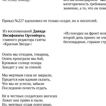
категоричность требовани
значение, а то, что он п
Приказ №227 вдохновил не только солдат, но и писателей.
Из воспоминаний
Давида
«Из поездки на фронт воз
Иосифовича Ортенберга
,
второй день принес не оч
главного редактора газеты
беспощадные, горькие ст
«Красная Звезда»:
Опять мы отходим, товарищ,
Опять проиграли мы бой,
Кровавое солнце позора
Заходит у нас за спиной.
Мы мертвым глаза не закрыли,
Придется нам вдовам сказать,
Что мы не успели, забыли
Последнюю почесть отдать.
Не в честных солдатских могилах
Лежат они прямо в пыли.
Но, мертвых отдав поруганью,