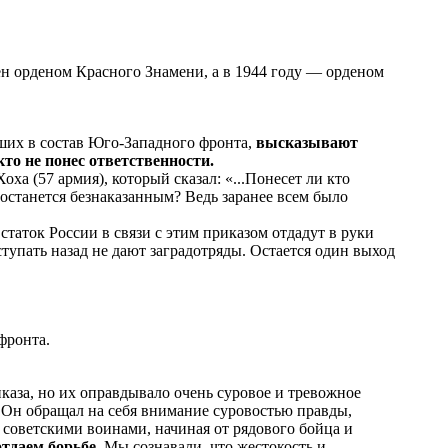
ен орденом Красного Знамени, а в 1944 году — орденом
ших в состав Юго-Западного фронта,
высказывают
о не понес ответственности.
а (57 армия), который сказал: «...Понесет ли кто
 останется безнаказанным? Ведь заранее всем было
статок России в связи с этим приказом отдадут в руки
тупать назад не дают заградотряды. Остается один выход
фронта.
иказа, но их оправдывало очень суровое и тревожное
. Он обращал на себя внимание суровостью правды,
советскими воинами, начиная от рядового бойца и
тдаем борьбе.
Мы сознавали, что жестокость и