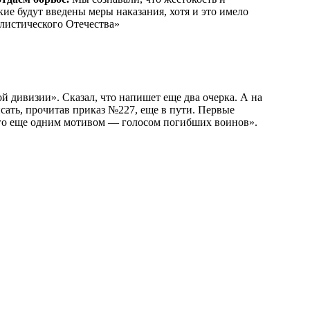
кие будут введены меры наказания, хотя и это имело
алистического Отечества»
 дивизии». Сказал, что напишет еще два очерка. А на
исать, прочитав приказ №227, еще в пути. Первые
 его еще одним мотивом — голосом погибших воинов
»
.