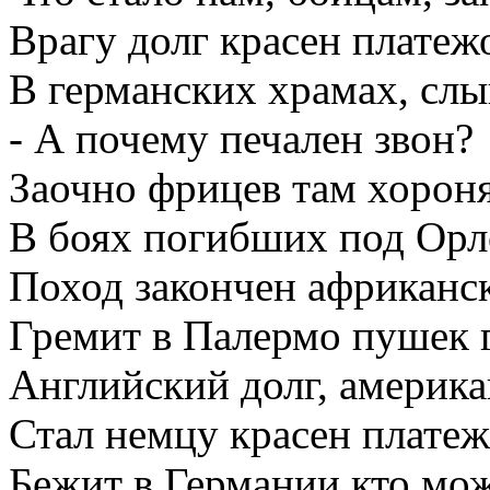
Врагу долг красен платеж
В германских храмах, слы
- А почему печален звон?
Заочно фрицев там хороня
В боях погибших под Орл
Поход закончен африканс
Гремит в Палермо пушек г
Английский долг, америк
Стал немцу красен плате
Бежит в Германии кто мо