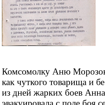
Комсомолку Аню Морозову
как чуткого товарища и б
из дней жарких боев Анн
эвакуировала с поле боя с