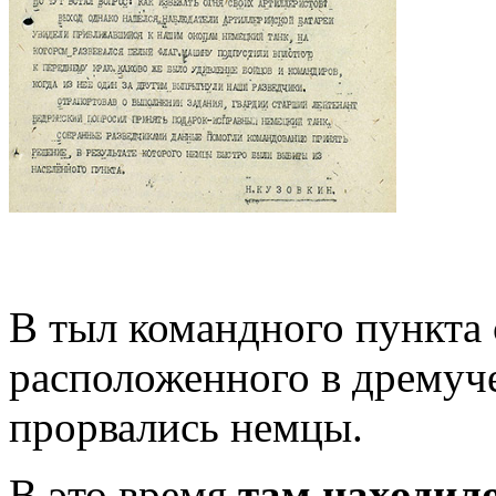
В тыл командного пункта 
расположенного в дремуче
прорвались немцы.
В это время
там находило