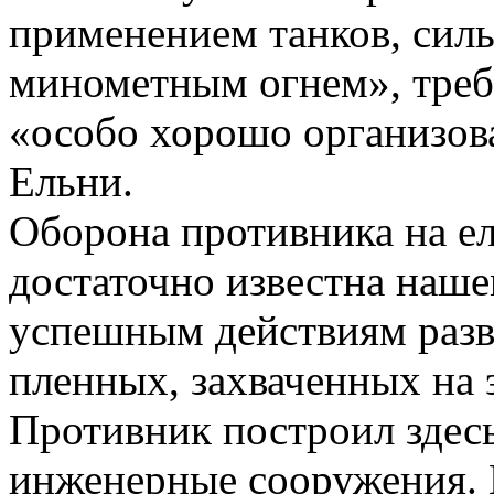
примене­нием танков, си
минометным огнем», треб
«особо хорошо организо­
Ельни.
Оборона противника на е
достаточно известна наш
успешным дей­ствиям раз
пленных, захваченных на 
Противник построил здес
инженерные соору­жения.