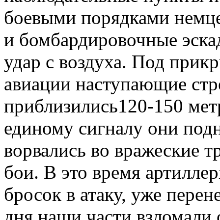
боевыми порядками немц
и бомбарди­ровочные эск
удар с воздуха. Под прик
авиации наступающие стр
приблизились120-150 мет
единому сигналу они подн
ворвались во вражеские т
бои. В это время артилле
бросок в атаку, уже перен
дня наши части взло­мали