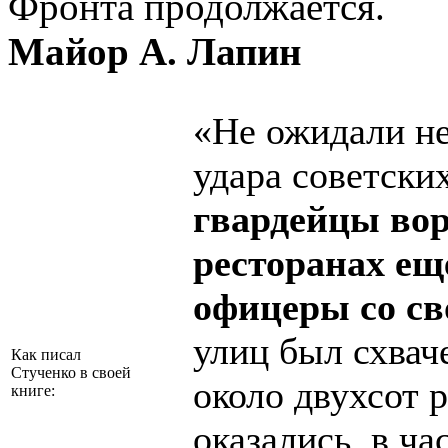
Фронта продолжается.
Майор А. Лапин
«Не ожидали не
удара советски
гвардейцы ворв
ресторанах ещ
офицеры со с
улиц был схвач
Как писал
Стученко в своей
около двухсот 
книге:
оказались, в ч