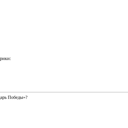
рики:
дарь Победы»?