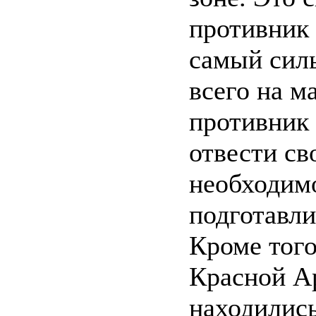
противник 
самый сил
всего на м
противник 
отвести св
необходимо
подготавли
Кроме того
Красной А
находилис