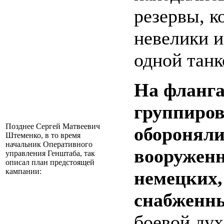
резервы, к
невелики и
одной танк
На фланг
группиро
Позднее Сергей Матвеевич
обороняли
Штеменко, в то время
начальник Оперативного
вооруженн
управления Генштаба, так
описал план предстоящей
кампании:
немецких,
снабженн
боевой дух