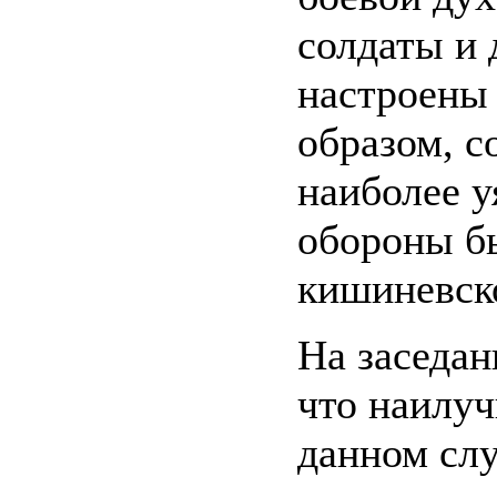
солдаты и 
настроены
образом, с
наиболее 
обороны б
кишиневск
На заседан
что наилу
данном слу