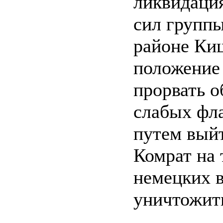
ликвидация
сил групп
районе Ки
положение
прорвать о
слабых фла
путем выйт
Комрат на
немецких в
уничтожить