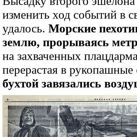
Высадку второго эшелона 
изменить ход событий в с
удалось.
Морские пехоти
землю, прорываясь метр
на захваченных плацдарм
перерастая в рукопашные 
бухтой завязались возд