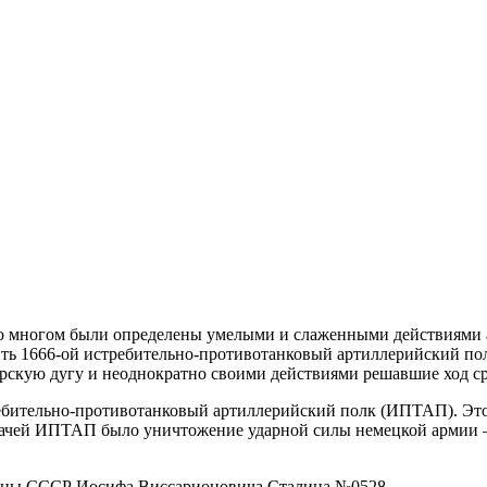
о многом были определены умелыми и слаженными действиями а
ть 1666-ой истребительно-противотанковый артиллерийский пол
урскую дугу и неоднократно своими действиями решавшие ход с
требительно-противотанковый артиллерийский полк (ИПТАП). Эт
дачей ИПТАП было уничтожение ударной силы немецкой армии 
роны СССР Иосифа Виссарионовича Сталина №0528.