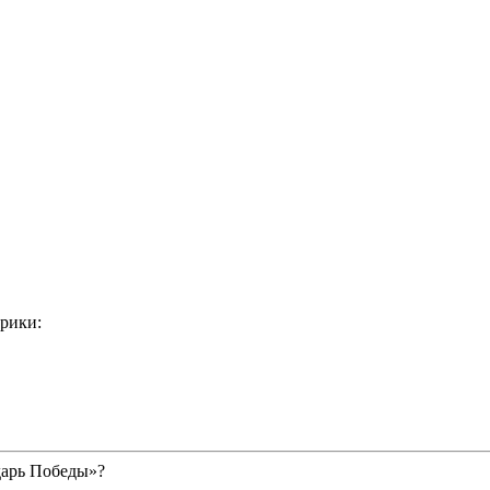
рики:
дарь Победы»?