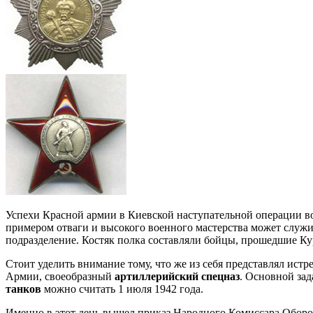
Успехи Красной армии в Киевской наступательной операции в
примером отваги и высокого военного мастерства может служи
подразделение. Костяк полка составляли бойцы, прошедшие К
Стоит уделить внимание тому, что же из себя представлял ис
Армии, своеобразный
артиллерийский спецназ
. Основной за
танков
можно считать 1 июля 1942 года.
Именно в этот день вышел приказ Народного Комиссара Обо