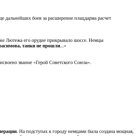
оде дальнейших боев за расширение плацдарма расчет
йоне Лютежа его орудие прикрывало шоссе. Немцы
ерасимова, танки не прошли
...»
исвоено звание «Герой Советского Союза».
перации
. На подступах к городу немцами была создана мощная,