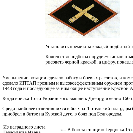
Установить премию за каждый подбитый т
Количество подбитых орудием танков отме
рисовать черной краской, а цифру, показ
Уменьшение ротации сделало работу и боевых расчетов, и ком
сделало ИПТАП грозным и высокоэффективным оружием прот
1943 года и последующее за ним общее наступление Красной 
Когда войска 1-ого Украинского вышли к Днепру, именно 1666-
Среди наиболее отличившихся в боях за Лютежский плацдарм
приобрел в битве на Курской дуге, в боях под Белгородом.
Из наградного листа
«... В бою за станцию Герцовка 15
Герасимова Ивана