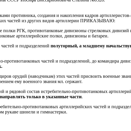
нками противника, создания и накопления кадров артиллеристо
ских частей из других видов артиллерии ПРИКАЗЫВАЮ:
е полки РГК, противотанковые дивизионы стрелковых дивизий и
анковые артиллерийские полки, дивизионы и батареи.
 частей и подразделений
полуторный, а младшему начальству
о-противотанковых частей и подразделений, до командира дивиз
х.
иров орудий (наводчикам) этих частей присвоить военные звани
оением ему военного звания мл. сержант.
 и рядовой состав истребительно-противотанковых артиллерий
 направлять только в указанные части
.
требительно-противотанковых артиллерийских частей и подразд
м рукаве шинели и гимнастерки.