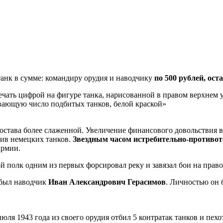
анк в сумме: командиру орудия и наводчику
по 500 рублей, ост
чать цифрой на фигуре танка, нарисованной в правом верхнем 
ывающую число подбитых танков, белой краской»
состава более слаженной. Увеличение финансового довольствия 
ив немецких танков.
Звездным часом истребительно-противот
Армии.
й полк одним из первых форсировал реку и завязал бои на прав
 был наводчик
Иван Александрович Герасимов
. Личностью он
 июля 1943 года из своего орудия отбил 5 контратак танков и пех