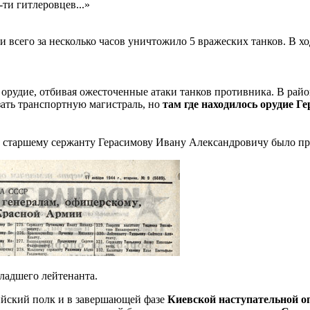
-ти гитлеровцев...»
и всего за несколько часов уничтожило 5 вражеских танков. В х
го орудие, отбивая ожесточенные атаки танков противника. В ра
зать транспортную магистраль, но
там где находилось орудие Г
, старшему сержанту Герасимову Ивану Александровичу было пр
ладшего лейтенанта.
ийский полк и в завершающей фазе
Киевской наступательной о