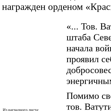
награжден орденом «Крас
«... Тов. 
штаба Севе
начала во
проявил с
добросове
энергичным
Помимо св
тов. Ватут
Из наградного листа: