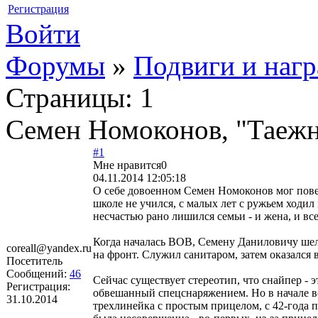
Регистрация
Войти
Форумы
»
Подвиги и наг
Страницы:
1
Семен Номоконов, "Таеж
#1
Мне нравится
0
04.11.2014 12:05:18
О себе довоенном Семен Номоконов мог повед
школе не учился, с малых лет с ружьем ходил 
несчастью рано лишился семьи - и жена, и вс
Когда началась ВОВ, Семену Даниловичу шел 
coreall@yandex.ru
на фронт. Служил санитаром, затем оказался 
Посетитель
Сообщений:
46
Сейчас существует стереотип, что снайпер - 
Регистрация:
обвешанный спецснаряжением. Но в начале в
31.10.2014
трехлинейка с простым прицелом, с 42-года 