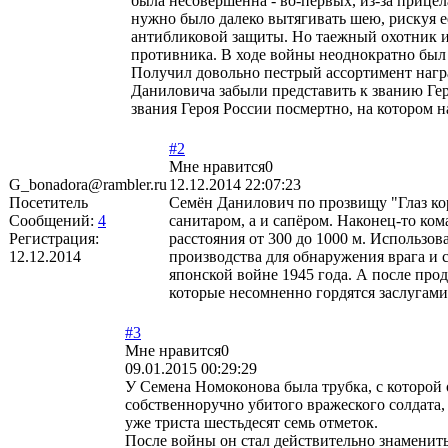
была несовершенна - во-первых, из-за прицел
нужно было далеко вытягивать шею, рискуя е
антибликовой защиты. Но таежный охотник и 
противника. В ходе войны неоднократно был 
Получил довольно пестрый ассортимент награ
Даниловича забыли представить к званию Ге
звания Героя России посмертно, на котором 
#2
Мне нравится
0
G_bonadora@rambler.ru
12.12.2014 22:07:23
Посетитель
Семён Данилович по прозвищу "Глаз кор
Сообщений:
4
санитаром, а и сапёром. Наконец-то ком
Регистрация:
расстояния от 300 до 1000 м. Использо
12.12.2014
производства для обнаружения врага и 
японской войне 1945 года. А после прод
которые несомненно гордятся заслугами
#3
Мне нравится
0
09.01.2015 00:29:29
У Семена Номоконова была трубка, с которой о
собственноручно убитого вражеского солдата,
уже триста шестьдесят семь отметок.
После войны он стал действительно знамениты