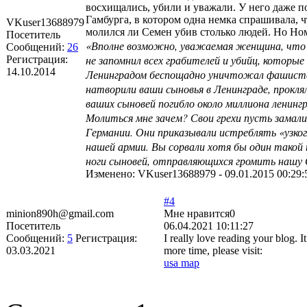
восхищались, убили и уважали. У него даже 
Гамбурга, в котором одна немка спрашивала, ч
VKuser13688979
молился ли Семен убив столько людей. Но Ном
Посетитель
«Вполне возможно, уважаемая женщина, что н
Сообщений:
26
не запомнил всех грабителей и убийц, которые
Регистрация:
14.10.2014
Ленинградом беспощадно уничтожал фашистски
натворили ваши сыновья в Ленинграде, проклял
ваших сыновей погибло около миллиона ленингр
Молиться мне зачем? Свои грехи пусть замал
Германии. Они приказывали истреблять «узко
нашей армии. Вы сорвали хотя бы один такой
ноги сыновей, отправляющихся громить нашу 
Изменено:
VKuser13688979
-
09.01.2015 00:29:
#4
minion890h@gmail.com
Мне нравится
0
Посетитель
06.04.2021 10:11:27
Сообщений:
5
Регистрация:
I really love reading your blog.
03.03.2021
more time, please visit:
usa map