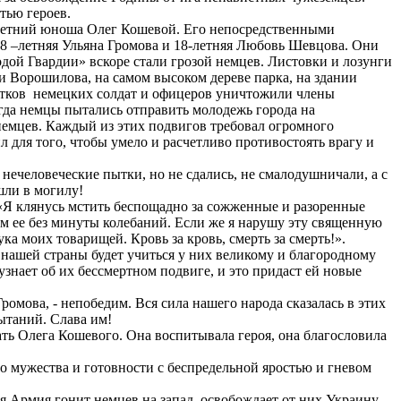
тью героев.
6-летний юноша Олег Кошевой. Его непосредственными
8 –летняя Ульяна Громова и 18-летняя Любовь Шевцова. Они
дой Гвардии» вскоре стали грозой немцев. Листовки и лозунги
 Ворошилова, на самом высоком дереве парка, на здании
ятков немецких солдат и офицеров уничтожили члены
да немцы пытались отправить молодежь города на
немцев. Каждый из этих подвигов требовал огромного
 для того, чтобы умело и расчетливо противостоять врагу и
нечеловеческие пытки, но не сдались, не смалодушничали, а с
шли в могилу!
«Я клянусь мстить беспощадно за сожженные и разоренные
дам ее без минуты колебаний. Если же я нарушу эту священную
ка моих товарищей. Кровь за кровь, смерть за смерть!».
 нашей страны будет учиться у них великому и благородному
знает об их бессмертном подвиге, и это придаст ей новые
мова, - непобедим. Вся сила нашего народа сказалась в этих
ытаний. Слава им!
ь Олега Кошевого. Она воспитывала героя, она благословила
 мужества и готовности с беспредельной яростью и гневом
 Армия гонит немцев на запад, освобождает от них Украину.