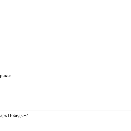
рики:
дарь Победы»?