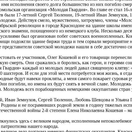
 имя исполнения своего долга большинство из них погибло смер
сомольская организация «Молодая Гвардия». Во главе ее стал 1
 были 17-летний Сергей Тюленин, 19-летний Иван Земнухов, 1
лодежи. Действуя смело, мужественно, хитроумно, члены «Моло
брьской революции в городе Краснодоне на здание школы имени
кого знамени, похищенного из немецкого клуба. Несколько дес
усилиями был организован побег советских военнопленных. Ког
рищи подожгли здание биржи труда и тем сорвали мероприятие 
 представители советской молодежи нашли в себе достаточно сил
товать ее участников, Олег Кошевой и его товарищи перенесли 
ю смерть. Они сражались и боролись, как герои, и героями со
 Гвардия» каждый из молодых людей давал священную клятву: 
30 шахтеров. И если для этой мести потребуется моя жизнь, я от
родные будут навеки прокляты, а меня самого покарает суровая ру
ни погибли, но имена их будут сиять в вечной славе. Молодежь
ны. Молодежь всех порабощенных немецкими оккупантами стран у
, Иван Земнухов, Сергей Тюленин, Любовь Шевцова и Ульяна Гро
й Родины и не посрамивших родной земли в годину тяжелых исп
чественной войны 2-й степени Елена Николаевна Кошевая – мат
кнулись здесь с великим народом, исполненным непоколебимого
 патриотизма нашего народа.
 великое дело разгрома немецко-фашистских оккупантов. Красная