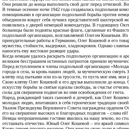
Они решили до конца выполнить свой долг перед отчизной. Во
В темные осенние ночи 1942 года создавалась подпольная ком
помощниками в организации подпольной борьбы против немцев
объединили вокруг себя лучших представителей шахтерской мо
появлялись у дверей немецкой комендатуры. В годовщину Октя
больницы были подняты красные флаги, сделанные из Фашистс
подпольной организации, возглавляемой Олегом Кошевым. Их 
принудительные работы в Германию, Олег Кошевой и его това
мужества, стойкости, выдержки, хладнокровия. Однако славные
наносить ему жестокие разящие удары.
Когда немцам удалось раскрыть подпольную организацию и арес
великим бесстрашием истинных патриотов приняли мученическу
Перед вступлением в члены подпольной организации «Молодая
города и села, за кровь наших людей, за мученическую смерть 
клятву под пытками или из-за трусости, то пусть мое имя, мои 
Свою клятву Олег Кошевой и его друзья выполнили до конца. О
искусству борьбы за святые идеалы свободы, за счастье отчиз
силы для свершения подвигов во имя освобождения от гнета.
Народ, рождающий таких сыновей и дочерей, как Олег Кошевой
молодых людях, впитавших в себя героические традиции свое
Указом Президиума Верховного Совета награждена орденом Оте
его на свершение высоких и благородных подвигов – слава ей!
Немцы непрошенными гостями явились на нашу землю, но стол
отстаивать отечество. Юный Олег Кошевой – это яркий символ
Кровь героев пролита недаром. Они внесли свою долю в общее