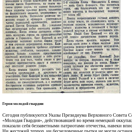
Герои молодой гвардии
Сегодня публикуются Указы Президиума Верховного Совета Со
«Молодая Гвардия», действовавшей во время немецкой оккупа
показали себя беззаветными патриотами отечества, навеки вп
Ни жестокий террор, ни бесчеловечные пытки не могли остано