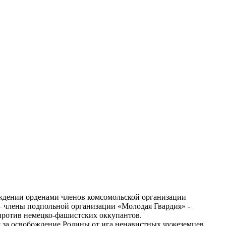
ждении орденами членов комсомольской организации
– члены подпольной организации «Молодая Гвардия» -
 против немецко-фашистских оккупантов.
я за освобождение Родины от ига ненавистных чужеземцев.