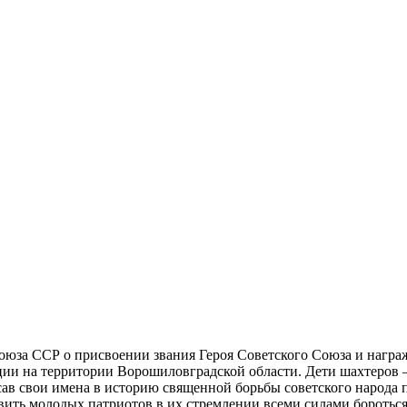
юза ССР о присвоении звания Героя Советского Союза и награ
ции на территории Ворошиловградской области. Дети шахтеров 
исав свои имена в историю священной борьбы советского народа
вить молодых патриотов в их стремлении всеми силами боротьс