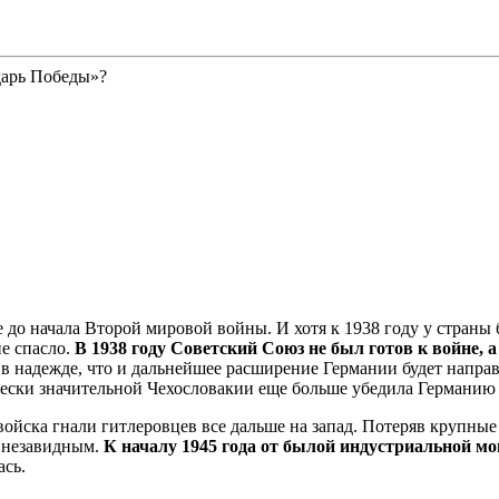
дарь Победы»?
до начала Второй мировой войны. И хотя к 1938 году у страны
е спасло.
В 1938 году Советский Союз не был готов к войне, 
в надежде, что и дальнейшее расширение Германии будет направ
чески значительной Чехословакии еще больше убедила Германию
е войска гнали гитлеровцев все дальше на запад. Потеряв круп
е незавидным.
К началу 1945 года от былой индустриальной мо
ась.