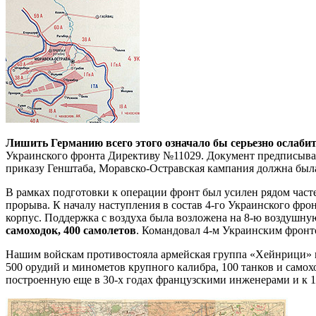
Лишить Германию всего этого означало бы серьезно ослаби
Украинского фронта Директиву №11029. Документ предписыва
приказу Генштаба, Моравско-Остравская кампания должна была 
В рамках подготовки к операции фронт был усилен рядом част
прорыва. К началу наступления в состав 4-го Украинского фрон
корпус. Поддержка с воздуха была возложена на 8-ю воздушн
самоходок, 400 самолетов
. Командовал 4-м Украинским фрон
Нашим войскам противостояла армейская группа «Хейнрици» по
500 орудий и минометов крупного калибра, 100 танков и сам
построенную еще в 30-х годах французскими инженерами и к 