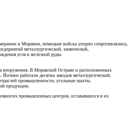
Померании и Моравии, немецкие войска упорно сопротивлялись,
редприятий металлургической, химической,
ждения угля и железной руды.
а вооружения. В Моравской Остраве и расположенных
. Йичине работали десятки заводов металлургической,
 отраслей промышленности, угольные шахты,
ной продукции.
из немногих промышленных центров, остававшихся в их