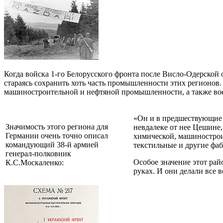
Когда войска 1-го Белорусского фронта после Висло-Одерской
стараясь сохранить хоть часть промышленности этих регионов
машиностроительной и нефтяной промышленности, а также вое
«Он и в предшествующие 
Значимость этого региона для
невдалеке от нее Цешине,
Германии очень точно описал
химической, машинострои
командующий 38-й армией
текстильные и другие фа
генерал-полковник
Особое значение этот рай
К.С.Москаленко:
руках. И они делали все 