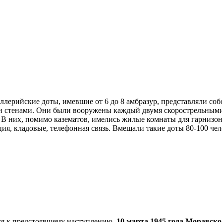
ллерийские доты, имевшие от 6 до 8 амбразур, представляли со
 стенами. Они были вооружены каждый двумя скорострельными
В них, помимо казематов, имелись жилые комнаты для гарнизон
ия, кладовые, телефонная связь. Вмещали такие доты 80-100 че
ся к предстоявшему наступлению.
10 марта 1945 года Моравск