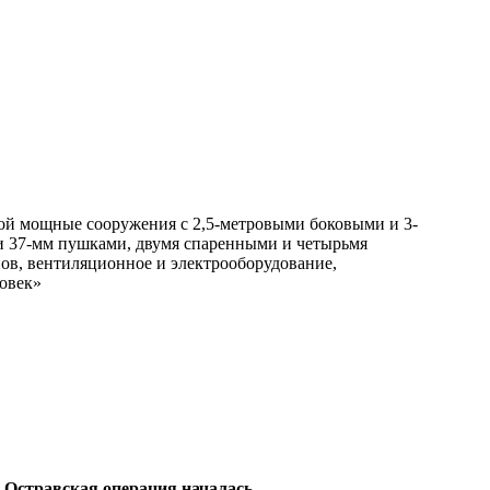
бой мощные сооружения с 2,5-метровыми боковыми и 3-
 37-мм пушками, двумя спаренными и четырьмя
ов, вентиляционное и электрооборудование,
ловек»
о-Остравская операция началась
.