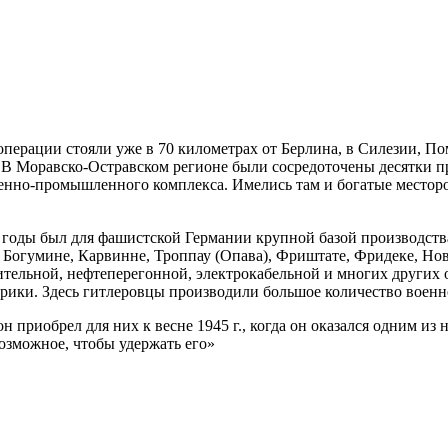
 операции стояли уже в 70 километрах от Берлина, в Силезии, 
. В Моравско-Остравском регионе были сосредоточены десятки п
нно-промышленного комплекса. Имелись там и богатые месторо
годы был для фашистской Германии крупной базой производств
 Богумине, Карвинне, Троппау (Опава), Фриштате, Фридеке, Нов
тельной, нефтеперегонной, электрокабельной и многих других
брики. Здесь гитлеровцы производили большое количество воен
он приобрел для них к весне 1945 г., когда он оказался одним 
возможное, чтобы удержать его»