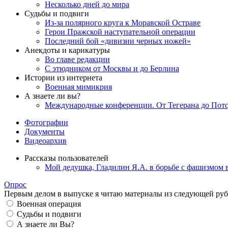
Несколько дней до мира
Судьбы и подвиги
Из-за полярного круга к Моравской Остраве
Герои Пражской наступательной операции
Последний бой «дивизии черных ножей»
Анекдоты и карикатуры
Во главе редакции
С этюдником от Москвы и до Берлина
Истории из интернета
Военная мимикрия
А знаете ли вы?
Международные конференции. От Тегерана до Пот
Фотографии
Документы
Видеоархив
Рассказы пользователей
Мой дедушка, Гладилин Я.А. в борьбе с фашизмом 
Опрос
Первым делом в выпуске я читаю материалы из следующей руб
Военная операция
Судьбы и подвиги
А знаете ли Вы?