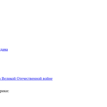
сдама
в Великой Отечественной войне
рики: