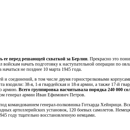
ть ее перед решающей схваткой за Берлин
. Прекрасно это пони
л войскам начать подготовку к наступательной операции по 
начаться не позднее 10 марта 1945 года.
ей и соединений, в том числе двумя горнострелковыми корпуса
та входили: 38-я, 1-я гвардейская и 18-я армии, а также 17-й г
ую армию.
Всего группировка насчитывала порядка 240 000 сол
том генерал армии Иван Ефимович Петров.
д командованием генерал-полковника Готхарда Хейнрици. Всего
оходных артиллерийских установок, 120 боевых самолетов. Нем
1945 году тщательно восстановленную немцами.