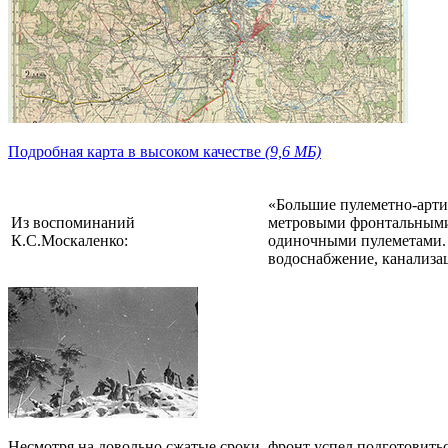
Подробная карта в высоком качестве
(9,6 МБ)
«Большие пулеметно-арти
Из воспоминаний
метровыми фронтальными
К.С.Москаленко:
одиночными пулеметами. 
водоснабжение, канализац
Несмотря на довольно сжатые сроки, фронт успел подготовить