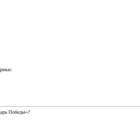
рики:
дарь Победы»?