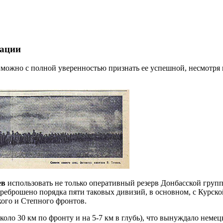
рации
ожно с полной уверенностью признать ее успешной, несмотря н
ев
использовать не только оперативный резерв Донбасской груп
ереброшено порядка пяти таковых дивизий, в основном, с Курско
ого и Степного фронтов.
оло 30 км по фронту и на 5-7 км в глубь), что вынуждало неме