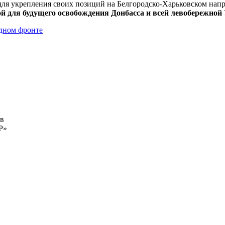
ля укрепления своих позиций на Белгородско-Харьковском напр
й для будущего освобождения Донбасса
и всей левобережной
адном фронте
ов
Р»