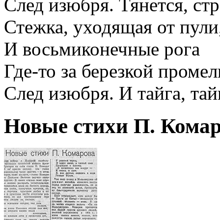
След изюбря. Тянется, стр
Стежка, уходящая от пули
И восьмиконечные рога
Где-то за березкой пром
След изюбря. И тайга, та
Новые стихи П. Кома