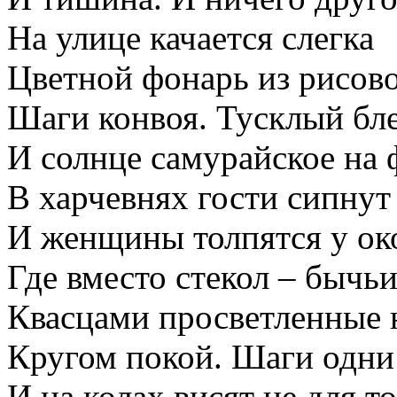
На улице качается слегка
Цветной фонарь из рисово
Шаги конвоя. Тусклый бл
И солнце самурайское на 
В харчевнях гости сипнут 
И женщины толпятся у ок
Где вместо стекол – бычь
Квасцами просветленные 
Кругом покой. Шаги одни 
И на колах висят не для т