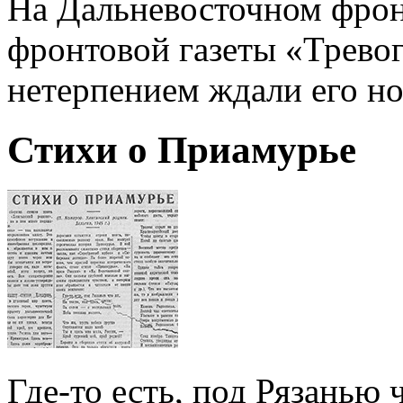
На Дальневосточном фронт
фронтовой газеты «Трево
нетерпением ждали его н
Стихи о Приамурье
Где-то есть, под Рязанью ч