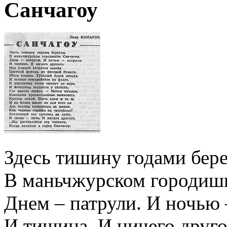
Санчагоу
Здесь тишину годами бере
В маньчжурском городишк
Днем – патрули. И ночью 
И тишина. И ничего друго