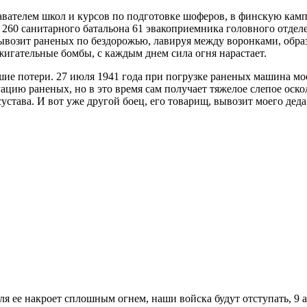
вателем школ и курсов по подготовке шоферов, в финскую камп
 260 санитарного батальона 61 эвакоприемника головного отдел
ывозит раненых по бездорожью, лавируя между воронками, обр
ажигательные бомбы, с каждым днем сила огня нарастает.
ие потери. 27 июля 1941 года при погрузке раненых машина мое
ацию раненых, но в это время сам получает тяжелое слепое оск
става. И вот уже другой боец, его товарищ, вывозит моего деда
юля ее накроет сплошным огнем, наши войска будут отступать, 9 