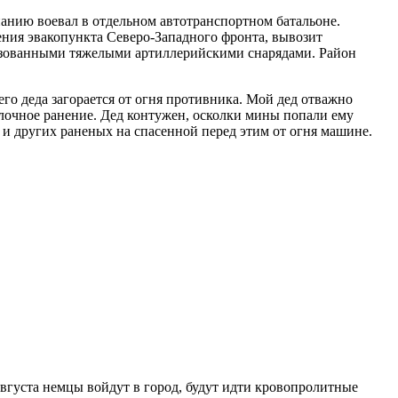
анию воевал в отдельном автотранспортном батальоне.
ения эвакопункта Северо-Западного фронта, вывозит
азованными тяжелыми артиллерийскими снарядами. Район
го деда загорается от огня противника. Мой дед отважно
олочное ранение. Дед контужен, осколки мины попали ему
 и других раненых на спасенной перед этим от огня машине.
августа немцы войдут в город, будут идти кровопролитные