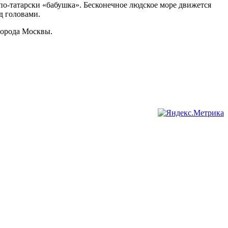
по-татарски «бабушка». Бесконечное людское море движется
д головами.
города Москвы.