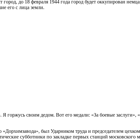
т город, до 18 февраля 1944 года город будет оккупирован немца
е его с лица земли.
 Я горжусь своим дедом. Вот его медали: «За боевые заслуги»,
го «Дорхимзавода», был Ударником труда и председателем цехком
тические субботники по закладке первых станций московского м