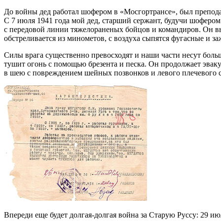
До войны дед работал шофером в «Мосгортрансе», был препода
С 7 июля 1941 года мой дед, старший сержант, будучи шофером
с передовой линии тяжелораненых бойцов и командиров. Он в
обстреливается из минометов, с воздуха сыпятся фугасные и з
Силы врага существенно превосходят и наши части несут больш
тушит огонь с помощью брезента и песка. Он продолжает эваку
в шею с повреждением шейных позвонков и левого плечевого су
Впереди еще будет долгая-долгая война за Старую Руссу: 29 и