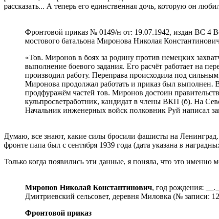
рассказать... А теперь его единственная дочь, которую он люби
Фронтовой приказ № 0149/н от: 19.07.1942, издан ВС 4
мостового батальона
Миронова Николая Константиновича
«Тов. Миронов в боях за родину против немецких захва
выполнение боевого задания. Его расчёт работает на пе
производил работу. Переправа происходила под сильным
Миронова продолжал работать и приказ был выполнен. В
продфуражём частей тов. Миронов достоин правительстве
кульпросветработник, кандидат в члены ВКП (б). На Сев
Начальник инженерных войск полковник Руй написал за
Думаю, все знают, какие силы бросили фашисты на Ленинград. 
фронте папа был с сентября 1939 года (дата указана в наград
Только когда появились эти данные, я поняла, что это именно м
Миронов Николай Константинович
, год рождения: __
Дмитриевский сельсовет, деревня Миловка (№ записи: 
Фронтовой приказ