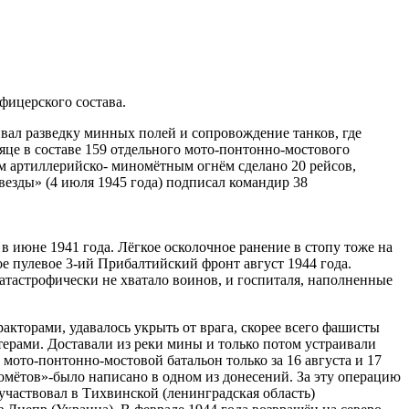
фицерского состава.
вал разведку минных полей и сопровождение танков, где
сяце в составе 159 отдельного мото-понтонно-мостового
м артиллерийско- миномётным огнём сделано 20 рейсов,
везды» (4 июля 1945 года) подписал командир 38
 в июне 1941 года. Лёгкое осколочное ранение в стопу тоже на
ое пулевое 3-ий Прибалтийский фронт август 1944 года.
 катастрофически не хватало воинов, и госпиталя, наполненные
акторами, удавалось укрыть от врага, скорее всего фашисты
терами. Доставали из реки мины и только потом устраивали
мото-понтонно-мостовой батальон только за 16 августа и 17
номётов»-было написано в одном из донесений. За эту операцию
 участвовал в Тихвинской (ленинградская область)