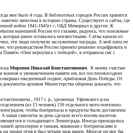
огда мне было 4 года. В библиотеках городов России хранятся
а навечно занесены в историю страны. Существуют и сайты, где
нной войне 1941-1945гг.», ОБД Мемориал и другие. К
 события нынешней России его глазами, радуюсь, что поисковые
, которые ранее оставались неизвестными. Слёзы капали из
ечно, эти люди получили заслуженные награды. А мой папа не
ране, что руководством России принято решение отцифровать и
а Памяти «Они вернулись с победой», я отправила смс с
оиска
Миронов Николай Константинович
. К моему счастью
ми воинов и увековечением памяти им, все посленовогодние
ылу совершал ежедневный подвиг, приближая День Победы. От
 на документы архивов Министерства обороны доказать, что
тантиновича , 1917 г. р., уроженца Уфимского р-на
 отделением (из 15 человек) 159 отдельного мото-понтонно-
Ленинградом, чтобы боеприпасы и продукты были доставлены
А наши самолеты за день сделали всего восемь вылетов.
ороняющегося и голодающего Ленинграда. Иногда приходилось
ь нашей артиллерии и танкам, машинам с боеприпасами и
ь на линии огня и был четыре раза ранен. Многое он мог бы