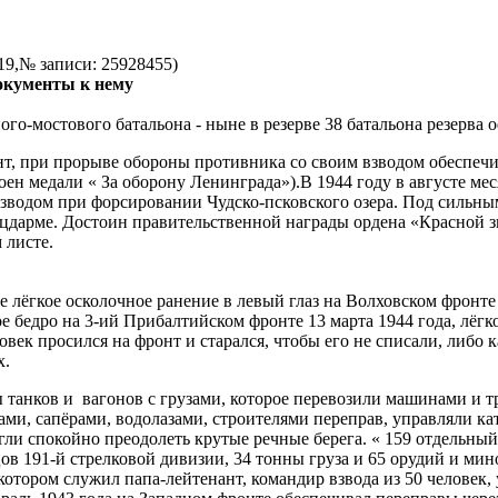
19,№ записи: 25928455)
окументы к нему
о-мостового батальона - ныне в резерве 38 батальона резерва о
нт, при прорыве обороны противника со своим взводом обеспечи
оен медали « За оборону Ленинграда»).В 1944 году в августе ме
взводом при форсировании Чудско-псковского озера. Под сильны
цдарме. Достоин правительственной награды ордена «Красной з
 листе.
ое лёгкое осколочное ранение в левый глаз на Волховском фронте
е бедро на 3-ий Прибалтийском фронте 13 марта 1944 года, лёгк
овек просился на фронт и старался, чтобы его не списали, либо
х.
 танков и вагонов с грузами, которое перевозили машинами и тр
ми, сапёрами, водолазами, строителями переправ, управляли ка
гли спокойно преодолеть крутые речные берега. « 159 отдельный 
цов 191-й стрелковой дивизии, 34 тонны груза и 65 орудий и ми
котором служил папа-лейтенант, командир взвода из 50 человек,