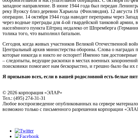
оборонительной и наступательной операциях. С октября по фев
западное направление. В июне 1944 года был передан Ленингра
реку Вуоксу близ деревни Харьюла (Финляндия). 12 августа 194
операции. 14 октября 1944 года наводит переправы через Запа
через водные преграды для 4-ой гвардейской танковой армии, в
населённого пункта Ейтриц недалеко от Шпремберга (Германия)
толика того, что выполнил батальон.
Сегодня, когда живых участников Великой Отечественной вой
Центральный архив министерства обороны. Слова о наградах пр
которые никогда и никто не оспорит! Именно там достоверные 
– следопыты, ведущие раскопки в местах военных захоронений
поисковики помогают нам бескорыстно, и грешно было бы их п
Я призываю всех, если в вашей родословной есть белые пят
© 2026 корпорация «ЭЛАР»
Тел.: (495) 274-31-31
Любое воспроизведение опубликованных на сервере материал
возможно только с письменного разрешения корпорации «ЭЛА