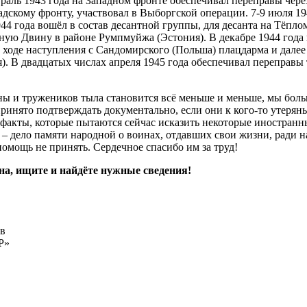
раль 1943 года на Западном фронте обеспечивал переправы через
дскому фронту, участвовал в Выборгской операции. 7-9 июля 194
4 года вошёл в состав десантной группы, для десанта на Тёплом
дную Двину в районе Румпмуйжа (Эстония). В декабре 1944 года
 ходе наступления с Сандомирского (Польша) плацдарма и далее 
. В двадцатых числах апреля 1945 года обеспечивал переправы т
ны и тружеников тыла становится всё меньше и меньше, мы бол
инято подтверждать документально, если они к кого-то утеряны.
факты, которые пытаются сейчас исказить некоторые иностранны
 – дело памяти народной о воинах, отдавших свои жизни, ради 
омощь не принять. Сердечное спасибо им за труд!
на, ищите и найдёте нужные сведения!
ов
Р»