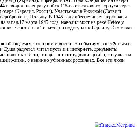
 Днепр (Украина). В феврале 1944 года возвращён на северо-
4 наводил переправу войск 115-го стрелкового корпуса через
 озере (Карелия, Россия). Участвовал в Рижской (Латвия)
 переброшен в Польшу. В 1945 году обеспечивает переправы
на запад.17 марта 1945 года наводил мост на реке Нейсе у
анков через канал Тельтов, на подступах к Берлину. Это малая
ьше обращаемся к истории и военным событиям, занесённым в
 Душа радуется, читая пусть и в интернете, документы,
е политики. И то, что делают сотрудники архива, энтузиасты
нашей жизни, о невинно-убиенных россиянах. Все эти люди-