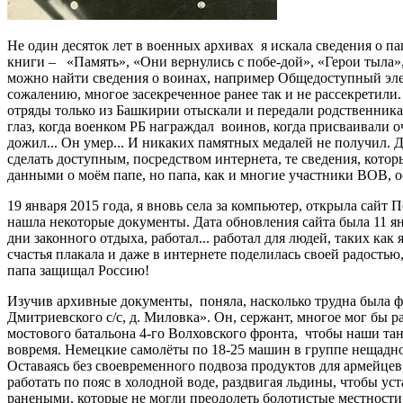
Не один десяток лет в военных архивах я искала сведения о п
книги – «Память», «Они вернулись с побе-дой», «Герои тыла»,
можно найти сведения о воинах, например Общедоступный эле
сожалению, многое засекреченное ранее так и не рассекретили
отряды только из Башкирии отыскали и передали родственникам
глаз, когда военком РБ награждал воинов, когда присваивали 
дожил... Он умер... И никаких памятных медалей не получил. Д
сделать доступным, посредством интернета, те сведения, кото
данными о моём папе, но папа, как и многие участники ВОВ, 
19 января 2015 года, я вновь села за компьютер, открыла сайт
нашла некоторые документы. Дата обновления сайта была 11 я
дни законного отдыха, работал... работал для людей, таких к
счастья плакала и даже в интернете поделилась своей радостью
папа защищал Россию!
Изучив архивные документы, поняла, насколько трудна была ф
Дмитриевского с/с, д. Миловка». Он, сержант, многое мог бы р
мостового батальона 4-го Волховского фронта, чтобы наши та
вовремя. Немецкие самолёты по 18-25 машин в группе нещадно
Оставаясь без своевременного подвоза продуктов для армейце
работать по пояс в холодной воде, раздвигая льдины, чтобы у
ранеными, которые не могли преодолеть болотистые местности 