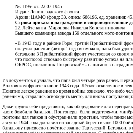
№: 119/н от: 22.07.1945
Издан: Ленинградского фронта
Архив: ЦАМО (фонд: 33, опись: 686196, ед. хранения: 45
Строка приказа о награждении и сопроводительные д
22. Лейтенанта Миронова Николая Константиновича
Бывшего командира взвода 159 отдельного мото-понтонног
«В 1943 году в районе Горы, третий Прибалтийский фро
получил ранение (автор: Тогда возможно, папа был удост
батальона 3 Прибалтийский фронт участвовал со своим 
что поспособ-ствовало быстрому развитию успеха на пла
ОБРОС, полковник Покровский» - написано в наградном
Из документов я узнала, что папа был четыре раза ранен. Перв
Волховском фронте в июне 1943 года. Лёгкое осколочное в лево
Понятие легкое ранение во время войны означало, что либо чел
ранеными, старались освободить место, для вновь поступающи
Даже трудно себе представить, как оборудование для переправы
часто бомбили батальон. Понтонеры были водителя-ми, минёра
понтоны для танков и обустраи-вали пристани, чтобы танки мо
августа 1944 года доставил на западный берег свыше 1000 бой
батальону присвоено почётное звание Тартусский. Батальон, в 