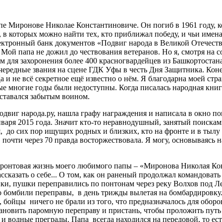
апе Миронове Николае Константиновиче. Он погиб в 1961 году, к
 в которых можно найти тех, кто приближал победу, и чьи имен
ктронный банк документов «Подвиг народа в Великой Отечестве
. Мой папа не дожил до чествования ветеранов. Но я, смотря на
 для захоронения более 400 красногвардейцев из Башкортостана
очередные звания на сцене ГДК Уфы в честь Дня Защитника. Кон
а и не всё секретное ещё известно о нём. Я благодарна моей ст
рые многие годы были недоступны. Когда писалась народная книг
оставался забытым воином.
 Подвиг народа.ру, нашла графу награждения и написала в окно п
нваря 2015 года. Значит кто-то неравнодушный, занятый поиска
ак я, до сих пор ищущих родных и близких, кто на фронте и в т
, почти через 70 правда восторжествовала. Я могу, основываясь
ронтовая жизнь моего любимого папы – «Миронова Николая Конс
ассказать о себе... О том, как он раненый продолжал командовать
нки, пушки переправились по понтонам через реку Волхов под 
 бомбили переправы, в день трижды вылетая на бомбардировку. 
в, бойцы ничего не брали из того, что предназначалось для об
становить паромную переправу и пристань, чтобы проложить пут
и водные преграды. Папа всегда находился на передовой, то ест