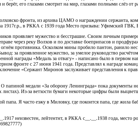
л и берёг, его глазами смотрит на мир, глазами полными слёз от
 Волховско фронта, из архива ЦАМО о награждении сержанта, ко
 1917г.р., в РККА с 1939 года Место призыва: Уфимский ГВК, Б
тчиков проявляет мужество и бесстрашие. Своим личным пример
реправе через реку Волхов и по доставке боеприпасов и продфур
 огнём противника. Осколком мины пробило пантон, ранило неск
ывод: за проявленное мужество, за умелое руководство расчёто
нной награды «Медаль за отвагу» - написано было в первом наг
ерном фронте с 27 июня 1941 года. Представлял к награде кома
ключение «Сержант Миронов заслуживает представления к прави
О папиной медали «За оборону Ленинграда» пока документы не р
ных листах). Из-за ветхости бумаги некоторые цифры были выцве
ой папа. Я часто езжу в Миловку, где покоится папа, где жила ба
.__.1917 неизвестен, лейтентнт, в РККА с__.__.1938 года, мест
1269827777)