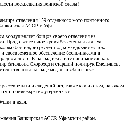
 радости воскрешения воинской славы!
мандира отделения 159 отдельного мото-понтонного
ашкирская АССР, г. Уфа.
ом воодушевляет бойцов своего отделения на
ажа. Продолжительное время без смены и отдыха
олько бойцов, но расчёт под командованием тов.
м и своевременное обеспечение боеприпасами и
радном листе. В наградном листе папа записан как
ндир батальона Скороход и старший политрук Емельянов.
тельственной награде медалью «За отвагу».
ассекретили и сведений нет, также как и о том, на каком
тшими и безвозвратно утерянными.
бушка и дядя.
о рождения Башкирская АССР, Уфимский район,