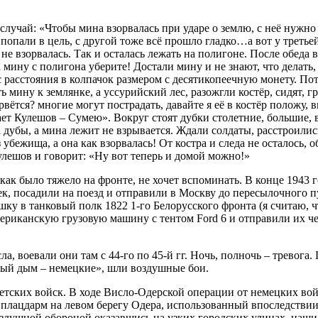
лучай: «Чтобы мина взорвалась при ударе о землю, с неё нужно
попали в цель, с другой тоже всё прошло гладко…а вот у треть
 не взорвалась. Так и осталась лежать на полигоне. После обеда
а мину с полигона уберите! Достали мину и не знают, что делать
ь с расстояния в колпачок размером с десятикопеечную монету. П
ь мину к землянке, а уссурийский лес, разожгли костёр, сидят, г
вётся? многие могут пострадать, давайте я её в костёр положу, в
ает Кулешов – Сумею». Вокруг стоят дубки столетние, большие, 
а дубы, а мина лежит не взрывается. Ждали солдаты, расстроилис
 убежища, а она как взорвалась! От костра и следа не осталось, о
улешов и говорит: «Ну вот теперь и домой можно!»
как было тяжело на фронте, не хочет вспоминать. В конце 1943 
к, посадили на поезд и отправили в Москву до пересылочного п
ку в танковый полк 1822 1-го Белорусского фронта (я считаю, 
американскую грузовую машину с тентом Ford 6 и отправили их ч
, воевали они там с 44-го по 45-й гг. Ночь, полночь – тревога
ный дым – немецкие», шли воздушные бои.
ветских войск. В ходе Висло-Одерской операции от немецких во
 плацдарм на левом берегу Одера, использованный впоследстви
здушной обороной оказавшись на узких городских улицах, наши