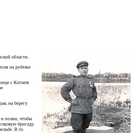
ской области.
полк на рубежи
нице с Китаем
ое
ая, на берегу
 и полки, чтобы
елковую бригаду.
ельбе. В то