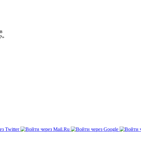
ов
Р»