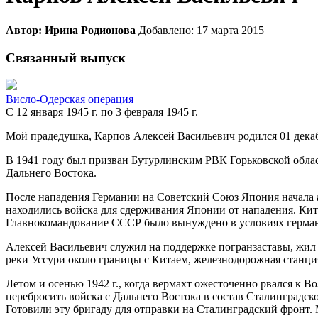
Автор: Ирина Родионова
Добавлено: 17 марта 2015
Связанный выпуск
Висло-Одерская операция
С 12 января 1945 г. по 3 февраля 1945 г.
Мой прадедушка, Карпов Алексей Васильевич родился 01 декаб
В 1941 году был призван Бутурлинским РВК Горьковской облас
Дальнего Востока.
После нападения Германии на Советский Союз Япония начала 
находились войска для сдерживания Японии от нападения. Ки
Главнокомандование СССР было вынуждено в условиях герман
Алексей Васильевич служил на поддержке погранзаставы, жил в
реки Уссури около границы с Китаем, железнодорожная станци
Летом и осенью 1942 г., когда вермахт ожесточенно рвался к 
перебросить войска с Дальнего Востока в состав Сталинградск
Готовили эту бригаду для отправки на Сталинградский фронт. 