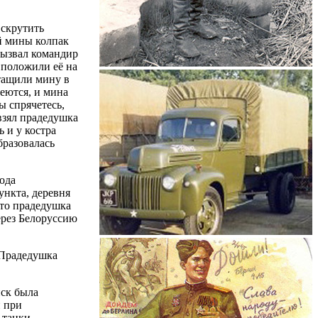
 скрутить
ей мины колпак
 вызвал командир
, положили её на
отащили мину в
реются, и мина
ы спрячетесь,
взял прадедушка
ь и у костра
бразовалась
года
ункта, деревня
что прадедушка
ерез Белоруссию
. Прадедушка
йск была
и при
 танки