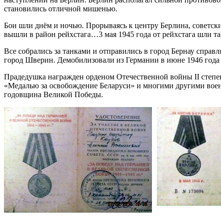
становились отличной мишенью.
Бои шли днём и ночью. Прорываясь к центру Берлина, советски
вышли в район рейхстага…3 мая 1945 года от рейхстага шли та
Все собрались за танками и отправились в город Бернау справля
город Шверин. Демобилизовали из Германии в июне 1946 года в
Прадедушка награжден орденом Отечественной войны II степен
«Медалью за освобождение Беларуси» и многими другими воен
годовщина Великой Победы.