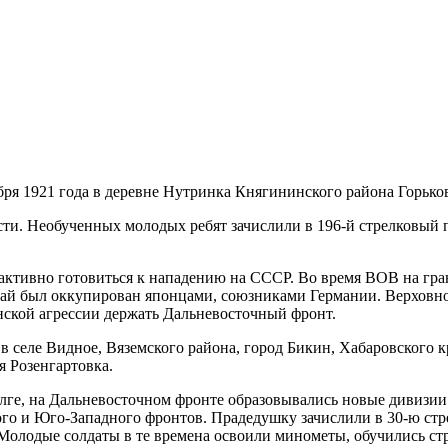
ря 1921 года в деревне Нутринка Княгининского района Горьков
ти. Необученных молодых ребят зачислили в 196-й стрелковый 
активно готовиться к нападению на СССР. Во время ВОВ на гра
тай был оккупирован японцами, союзниками Германии. Верховн
ской агрессии держать Дальневосточный фронт.
 селе Видное, Вяземского района, город Бикин, Хабаровского кр
я Розенгартовка.
Волге, на Дальневосточном фронте образовывались новые дивизии
ого и Юго-Западного фронтов. Прадедушку зачислили в 30-ю стр
Молодые солдаты в те времена освоили минометы, обучились стр