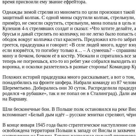
время присвоили ему звание ефрейтора.
Однажды зимой стреляя из миномета по цели произошел такой с
защитный колпак. С одной мины скрутили колпак, стрельнули, 
примёрз, не смогли скрутить, стрельнули, мина попала в цель и
Кулешов 4-х стрелявших солдат и сказал: «Что хотите делайте, 
брусья и давай стрелять по колпачку, но не легко было попаст
ободок вокруг колпачка стал краснеть. Предложил кто-то забрат
греется, прадедушка и говорит: «В селе людей много, вдруг взор
если взорвётся, то погибну только я… – А сумеешь? – спрашив
мину и бочком, бочком её в костёр. Убежали и спрятались все з
теперь не погреешься, кто-то из ребят уже собрался выходить из
воронка, и осколки разлетелись в разные стороны! Командир К
Похожих историй прадедушка много рассказывает, а вот о том, 
понадобились на фронте шофера. Набрали команду из 87 челове
Шереметьево. Добирались они 30 суток. Распределили прадедуш
родился «в рубашке», так и не попал он в Сталинград). Дали 
на Варшаву.
Шли бесконечные бои. В Польше полк остановился на реке Висла
вспоминает «Белый дым идёт – русские зенитки стреляют, чёр
В конце января 1945 года было стратегическое наступление со
освобождена территория Польши к западу от Вислы и захвачен
наступлении на Берлин. Берлин располагал сильной противово