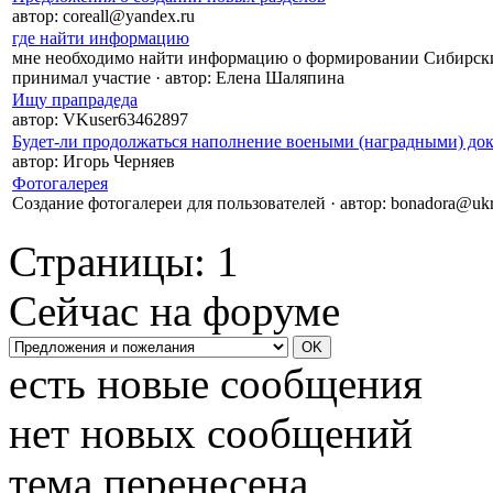
автор:
coreall@yandex.ru
где найти информацию
мне необходимо найти информацию о формировании Сибирских
принимал участие
·
автор:
Елена Шаляпина
Ищу прапрадеда
автор:
VKuser63462897
Будет-ли продолжаться наполнение воеными (наградными) док
автор:
Игорь Черняев
Фотогалерея
Создание фотогалереи для пользователей
·
автор:
bonadora@ukr
Страницы:
1
Сейчас на форуме
есть новые сообщения
нет новых сообщений
тема перенесена